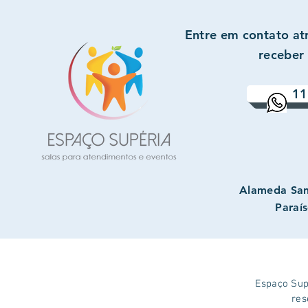
Entre em contato a
receber
11
Alameda San
Paraís
Espaço Supé
res