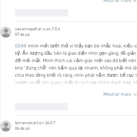
Mostrar mais
Curtir
Responder
savannapatt.er.s.on.7.0.4
07 de jul.
GG88
 mình mới lướt thử vì thấy bạn bè nhắc hoài, kiểu v
kỹ. Ấn tượng đầu tiên là giao diện nhìn gọn gàng, tối giả
đỡ mỏi mắt. Mình thích cái cảm giác mới vào đã biết nê
khá “đúng chỗ” nên bấm qua lại nhanh, không phải mò lâ
chia theo từng khối rõ ràng, nhìn phát nắm được bố cục l
mượt và dễ làm quen, nhất là cách họ nhóm danh mục k
Mostrar mais
Curtir
Responder
terrancecart.e.r.36.0.7
06 de jul.