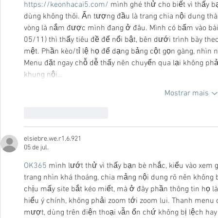
https://keonhacai5.com/
 mình ghé thử cho biết vì thấy b
dùng không thôi. Ấn tượng đầu là trang chia nội dung thà
vòng là nắm được mình đang ở đâu. Mình có bấm vào bài G
05/11) thì thấy tiêu đề để nổi bật, bên dưới trình bày t
mệt. Phần kèo/tỉ lệ họ để dạng bảng cột gọn gàng, nhìn n
Menu đặt ngay chỗ dễ thấy nên chuyển qua lại không phải 
khung nội…
Mostrar mais
Curtir
Responder
elsiebre.we.r1.6.921
05 de jul.
OK365
 mình lướt thử vì thấy bạn bè nhắc, kiểu vào xem g
trang nhìn khá thoáng, chia mảng nội dung rõ nên không 
chịu mấy site bắt kéo miết, mà ở đây phần thông tin họ l
hiểu ý chính, không phải zoom tới zoom lui. Thanh menu 
mượt, dùng trên điện thoại vẫn ổn chứ không bị lệch hay