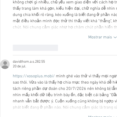
không chơi gì nhiều, chủ yếu xem giao diện với cách họ tr
thấy trang làm khá gọn, kiểu hiện đại, chữ nghĩa dễ nhì
dung chia khối rõ ràng, kéo xuống là biết đang ở phần nào
mật điều khoản mình đọc thử thì thấy viết khá “thẳng”, kh
chút. Nói chung cảm giác như họ chăm chút phần hiển t
Mostrar mais
Curtir
Responder
davidthom.a.s.282.55
20 de jul.
https://xosoplus.mobi/
 mình ghé vào thử vì thấy mọi ngư
sao thôi. Vừa vào là thấy họ chia mục theo ngày khá dễ 
tách riêng phần dự đoán cho 20/7/2026 nên không bị lẫ
nhìn mấy khối dữ liệu trình bày ổn, đặc biệt cái bảng “Đầu
nhanh vẫn bắt được ý. Cuộn xuống cũng không bị ngợp vì t
phát biết đang ở phần nào. Nói chung cảm giác là trang s