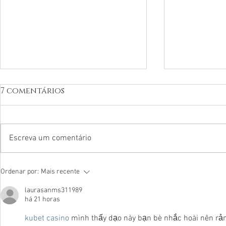
7 comentários
Escreva um comentário
O quartinho da
PREVENÇ
Ordenar por:
Mais recente
bagunça e a
PARA UMA
laurasanms311989
psicoterapia
SAUDÁVEL
há 21 horas
kubet casino
 mình thấy dạo này bạn bè nhắc hoài nên rản