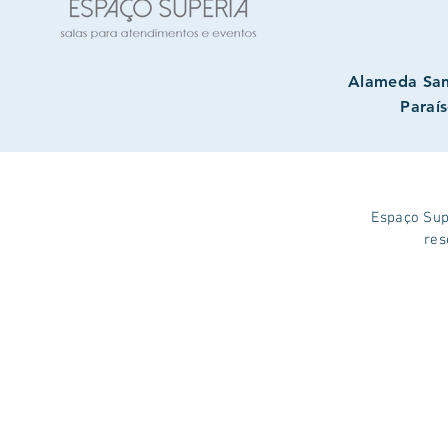
Alameda San
Paraís
Espaço Supé
res