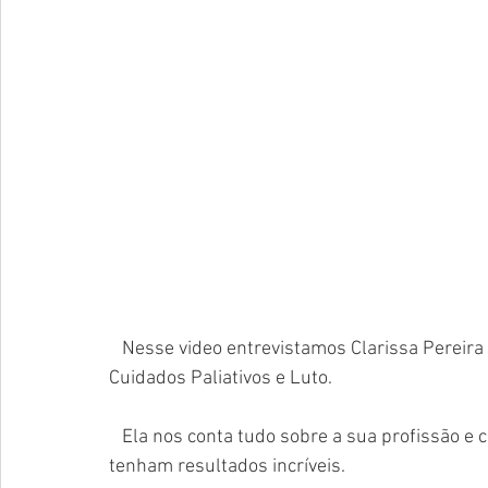
   Nesse video entrevistamos Clarissa Pereira que é Psicóloga Especialista em Oncologia, 
Cuidados Paliativos e Luto. 
   Ela nos conta tudo sobre a sua profissão e como suas sessões fazem com que seus pacientes 
tenham resultados incríveis.  