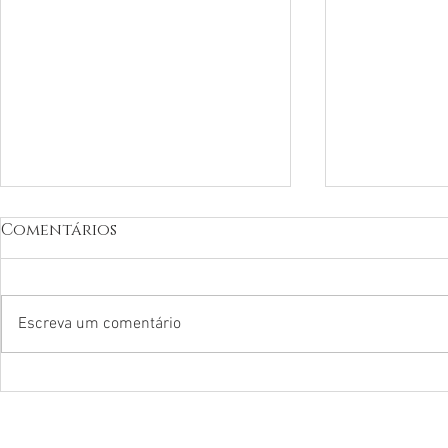
Comentários
Escreva um comentário
O quartinho da
PREVENÇ
bagunça e a
PARA UMA
psicoterapia
SAUDÁVEL